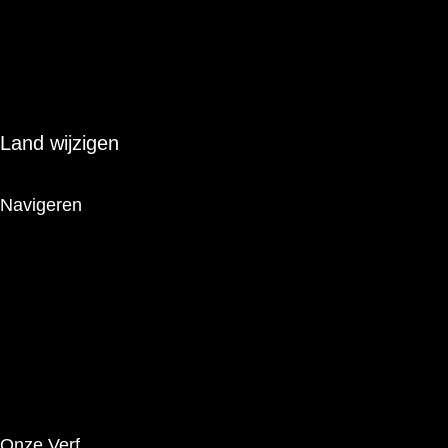
info@renaulac.com
Land wijzigen
Navigeren
Het Merk
Producten
Innovaties
Tips
Brochures
Onze Verf