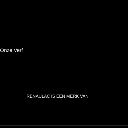
Producten
Innovaties
Tips
Brochures
Onze Verf
Wettelijke Kennisgeving
Privacybeleid
Contact
RENAULAC IS EEN MERK VAN