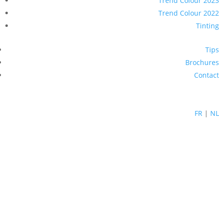
Trend Colour 2023
Trend Colour 2022
Tinting
Tips
Brochures
Contact
FR
|
NL
Begin mijn project
De juiste sfeer voor elke kamer
Ontdek RENAULAC Intention