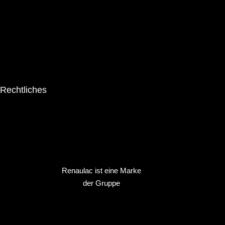
Produkte
Inspirationen
Suche
Broschüren
Rechtliches
Impressum
Datenschutz
Kontakt
Renaulac ist eine Marke
der Gruppe