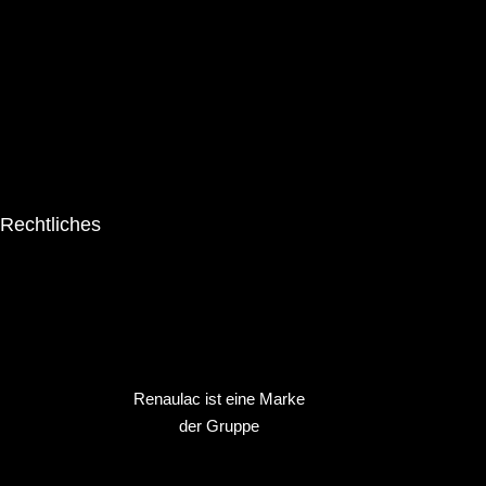
Marke
Produkte
Inspirationen
Suche
Broschüren
Rechtliches
Impressum
Datenschutz
Kontakt
Renaulac ist eine Marke
der Gruppe