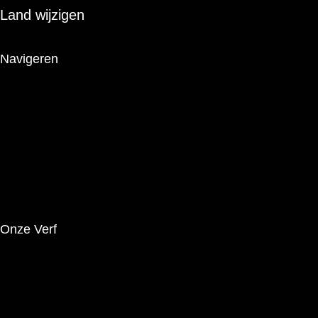
Land wijzigen
Navigeren
Het Merk
Producten
Innovaties
Tips
Brochures
Onze Verf
Wettelijke Kennisgeving
Privacybeleid