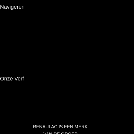
Navigeren
Het Merk
Producten
Innovaties
Tips
Brochures
Onze Verf
Wettelijke Kennisgeving
Privacybeleid
Contact
RENAULAC IS EEN MERK